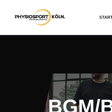
START
BGM/B