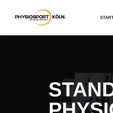
START
STAN
PHYS