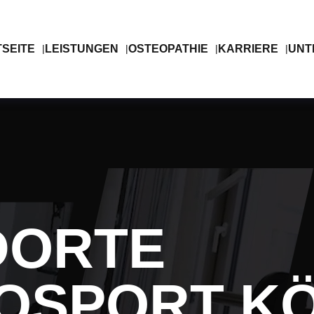
SEITE
LEISTUNGEN
OSTEOPATHIE
KARRIERE
UNT
DORTE
IOSPORT K