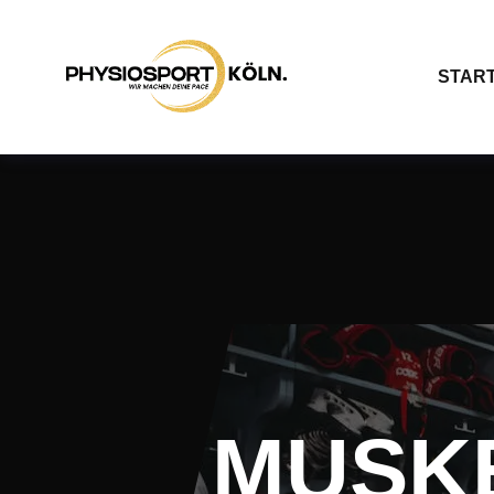
START
MUSK