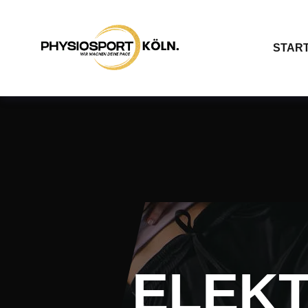
START
ELEK